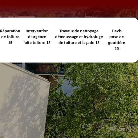
Réparation
Intervention
Travaux de nettoyage
Devis
de toiture
d'urgence
démoussage et hydrofuge
pose de
15
fuite toiture 15
de toiture et façade 15
gouttière
15