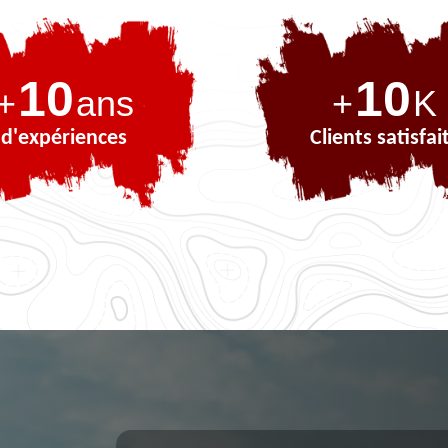
10
10
+
ans
+
K
d'expériences
Clients satisfai