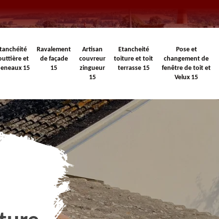
tanchéité
Ravalement
Artisan
Etancheité
Pose et
outtière et
de façade
couvreur
toiture et toit
changement de
heneaux 15
15
zingueur
terrasse 15
fenêtre de toit et
15
Velux 15