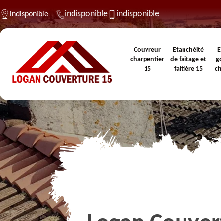
indisponible
indisponible
indisponible
Couvreur
Etanchéité
E
charpentier
de faitage et
g
15
faitière 15
c