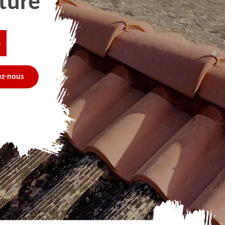
ture
4
ez-nous