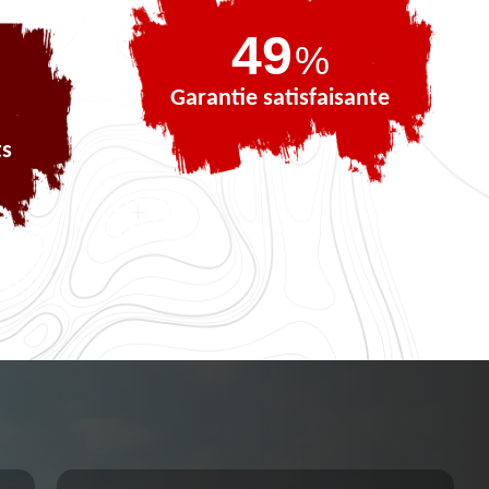
71
%
Garantie satisfaisante
ts