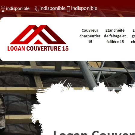
indisponible
indisponible
indisponible
Couvreur
Etanchéité
E
charpentier
de faitage et
g
15
faitière 15
c