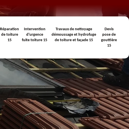
Réparation
Intervention
Travaux de nettoyage
Devis
de toiture
d'urgence
démoussage et hydrofuge
pose de
15
fuite toiture 15
de toiture et façade 15
gouttière
15