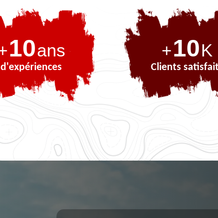
10
10
+
ans
+
K
d'expériences
Clients satisfai