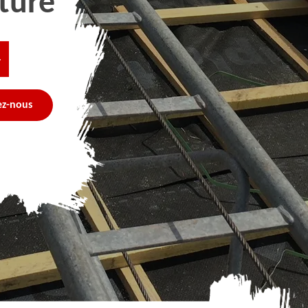
ture
4
ez-nous