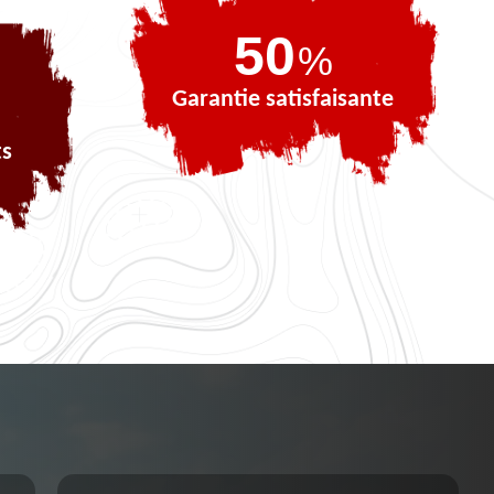
73
%
Garantie satisfaisante
ts