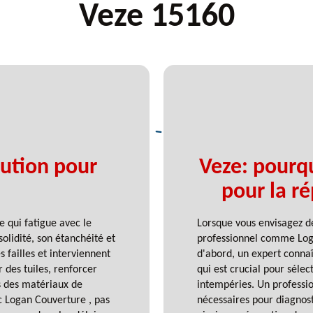
Veze 15160
lution pour
Veze: pourqu
pour la ré
re qui fatigue avec le
Lorsque vous envisagez de
olidité, son étanchéité et
professionnel comme Loga
 failles et interviennent
d'abord, un expert connaî
 des tuiles, renforcer
qui est crucial pour séle
s des matériaux de
intempéries. Un professio
ec Logan Couverture , pas
nécessaires pour diagnost