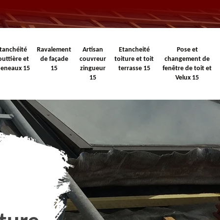
tanchéité
Ravalement
Artisan
Etancheité
Pose et
outtière et
de façade
couvreur
toiture et toit
changement de
heneaux 15
15
zingueur
terrasse 15
fenêtre de toit et
15
Velux 15