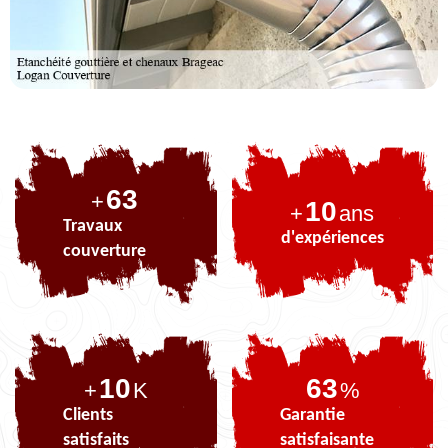
77
+
10
+
ans
Travaux
d'expériences
couverture
10
77
+
K
%
Clients
Garantie
satisfaits
satisfaisante