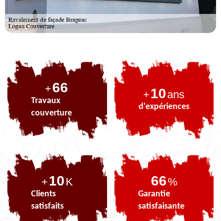
82
+
10
+
ans
Travaux
d'expériences
couverture
10
82
+
K
%
Clients
Garantie
satisfaits
satisfaisante