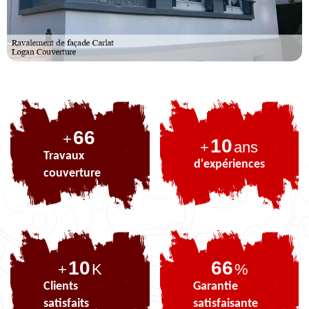
82
+
10
+
ans
Travaux
d'expériences
couverture
10
82
+
K
%
Clients
Garantie
satisfaits
satisfaisante