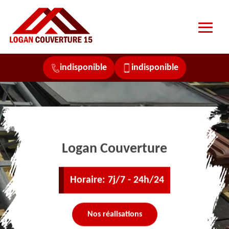
indisponible
indisponible
Logan Couverture
Horaire: 7j/7 - 24h/24
Nos réalisations