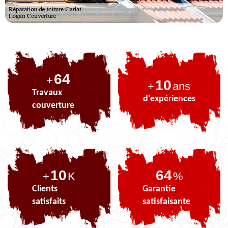
81
+
10
+
ans
Travaux
d'expériences
couverture
10
81
+
K
%
Clients
Garantie
satisfaits
satisfaisante